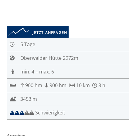
JETZT ANFRAGEN
5 Tage
Oberwalder Hütte 2972m
min. 4 – max. 6
900 hm
900 hm
10 km
8 h
3453 m
Schwierigkeit
Anreise: