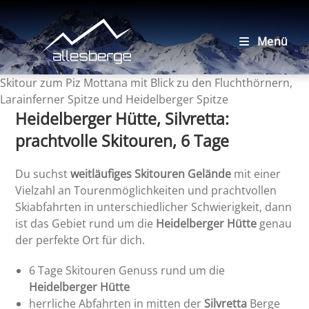
Zum
Inhalt
springen
Menü
Skitour zum Piz Mottana mit Blick zu den Fluchthörnern,
Larainferner Spitze und Heidelberger Spitze
Heidelberger Hütte, Silvretta
:
prachtvolle Skitouren, 6 Tage
Du suchst
weitläufiges Skitouren Gelände
mit einer
Vielzahl an Tourenmöglichkeiten und prachtvollen
Skiabfahrten in unterschiedlicher Schwierigkeit, dann
ist das Gebiet rund um die
Heidelberger Hütte
genau
der perfekte Ort für dich.
6 Tage Skitouren Genuss rund um die
Heidelberger Hütte
herrliche Abfahrten in mitten der
Silvretta
Berge