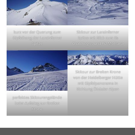
kurz vor der Querung zum
Skitour zur Larainferner
Gipfelhang der Larainferner
Spitze mit Blick zum Ils
Spitze
Chalchogns und Piz Mottana
Skitour zur Breiten Krone
von der Heidelberger Hütte
mit Gipfelpanorama in
Richtung Ötztaler Alpen
perfektes Skitourengelände
beim Aufstieg zur Breiten
Krone