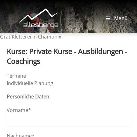
Zum
Inhalt
springen
Menü
Grat Kletterei in Chamonix
Bitte lasse dieses Feld leer.
Kurse: Private Kurse - Ausbildungen -
Coachings
Termine
Individuelle Planung
Persönliche Daten:
Vorname*
Nachname*