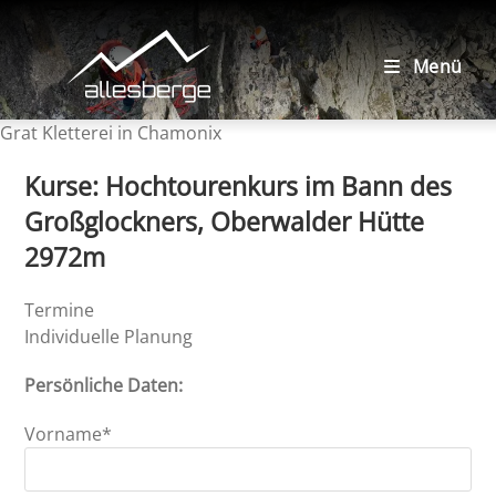
Zum
Inhalt
springen
Menü
Grat Kletterei in Chamonix
Bitte lasse dieses Feld leer.
Kurse: Hochtourenkurs im Bann des
Großglockners, Oberwalder Hütte
2972m
Termine
Individuelle Planung
Persönliche Daten:
Vorname*